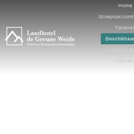
Home
Groepsaccomm
Tarieve
Beschikbaa
Hotel Log
Contac