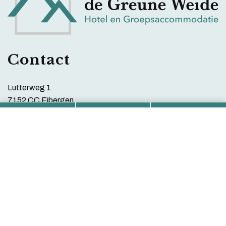
Contact
Lutterweg 1
7152 CC Eibergen
Kvk-nr. 08022377
0545 471692
contact@degreuneweide.nl
Hotelkamers en huisjes